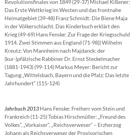
Revolutionsfinales von 1849 (29-37) Michael Kißener:
Das Erste Weltkrieg im Westen und das frontnahe
Heimatgebiet (39-48) Franz Schmidt: Die Biene Maja
in der Völkerschlacht. Das Kinderbuch erklärt den
Krieg (49-69) Hans Fenske: Zur Frage der Kriegsschuld
1914. Zwei Stimmen aus England (71-98)) Wilhelm
Kreutz: Von Mannheim nach Majdanck: der
(kur-)pfälzische Rabbiner Dr. Ernst Steckelmacher
(1881-1943) (99-114) Markus Meyer: Bericht zur
Tagung „Wittelsbach, Bayern und die Pfalz: Das letzte
Jahrhundert“ (115-124)
Jahrbuch 2013
Hans Fenske: Freiherr vom Stein und
Frankreich (11-25) Tobias Hirschmüller: „Freund des
Volkes“, „Vorkaiser“, „Reichsverweser“ – Erzherzog
Johann als Reichsverweser der Provisorischen