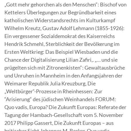
„Gott mehr gehorchen als den Menschen“: Bischof von
Kettelers Überlegungen zur Begründbarkeit eines
katholischen Widerstandsrechts im Kulturkampf
Wilhelm Kreutz, Gustav Adolf Lehmann (1855-1926):
Ein vergessener Sozialdemokrat des Kaiserreichs
Hendrik Schmehl, Sterblichkeit der Bevölkerung im
Ersten Weltkrieg: Das Beispiel Wiesbaden und die
Chance der Digitalisierung Lilian Zafiri,. „… und sie
prügelten sich mit Zitronenkisten“: Gewaltausbrüche
und Unruhen in Mannheim in den Anfangsjahren der
Weimarer Republik Julia Kreuzburg, Die
„Weltbürger“-Prozesse in Rheinhessen: Zur
“Arisierung“ des jüdischen Weinhandels FORUM:
Quo vadis, Europa? Die Zukunft Europas: Referate der
Tagung der Hambach-Gesellschaft vom 5. November
2017 Philipp Gassert, Die Zukunft Europas – aus
britischer Sicht Johannes M. Becker, Quo vadis