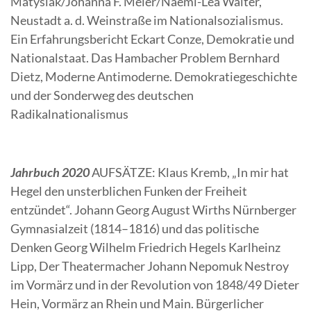
Matysiak/Johanna F. Meier/Naemi-Lea Walter,
Neustadt a. d. Weinstraße im Nationalsozialismus.
Ein Erfahrungsbericht Eckart Conze, Demokratie und
Nationalstaat. Das Hambacher Problem Bernhard
Dietz, Moderne Antimoderne. Demokratiegeschichte
und der Sonderweg des deutschen
Radikalnationalismus
Jahrbuch 2020
AUFSÄTZE: Klaus Kremb, „In mir hat
Hegel den unsterblichen Funken der Freiheit
entzündet“. Johann Georg August Wirths Nürnberger
Gymnasialzeit (1814–1816) und das politische
Denken Georg Wilhelm Friedrich Hegels Karlheinz
Lipp, Der Theatermacher Johann Nepomuk Nestroy
im Vormärz und in der Revolution von 1848/49 Dieter
Hein, Vormärz an Rhein und Main. Bürgerlicher