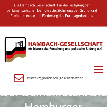
Skip
Die Hambach Gesellschaft: Für die Festigung der
to
parlamentarischen Demokratie, Sicherung der Grund- und
content
Freiheitsrechte und Förderung des Europagedankens
Hambach-
für historische Forschung und
Vortrag „Die Waffe
politische Bildung e.V.
kontakt@hambach-gesellschaft.de
Gesellschaft
Der Demokraten: Die
e.V.
Homburger